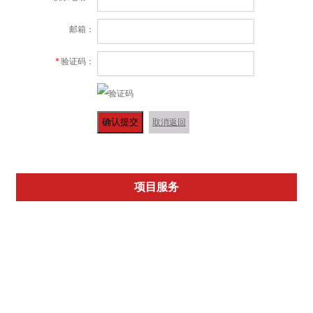
邮箱：
*
验证码：
确认提交
取消返回
项目服务
清洁卫生管理
绿化养护管理
保安巡视管理
公共区域日常维护