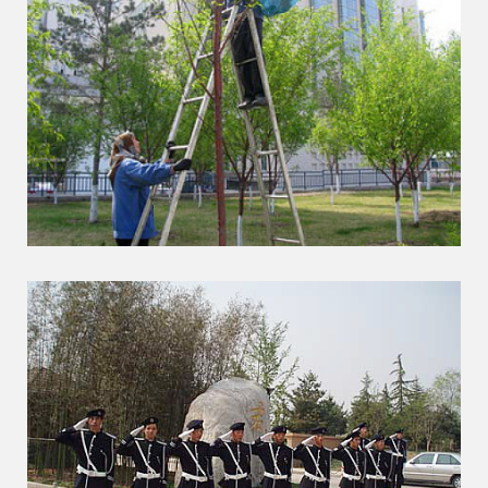
珍惜每一次机遇，做好每一个项
目，满意每一位业主。
接一座物业，创一片天地，树一
个品牌。
发展目标：
内强素质，外塑品
牌。
发展至上，服务至上，企业至
上。
市场是企业的方向，服务是企业
的生命。