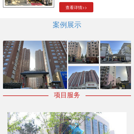
独立法人资格的从事物业服务活
查看详情>>
动的公司。
案例展示
企业文化：
努力把我们企业的物
业服务做到尽善尽美。
服务理念
：
细节体现品质。
（1）化人才，规范化管
管理模式：
理，精细化服务。（2）人才品
质，管理品质，服务品质。（3）
怡海花园
向阳花园
工作无差错，管理无死角，服务
无挑剔。（4）提高物业服务意
识、能力、水平。
家天下
项目服务
盛世嘉园
吉祥二期
企业感言：
诚信服务是基础，感
动服务是追求。用心追求感动，
用情营造温馨，服务是产品，职
工是根本，文化是灵魂。